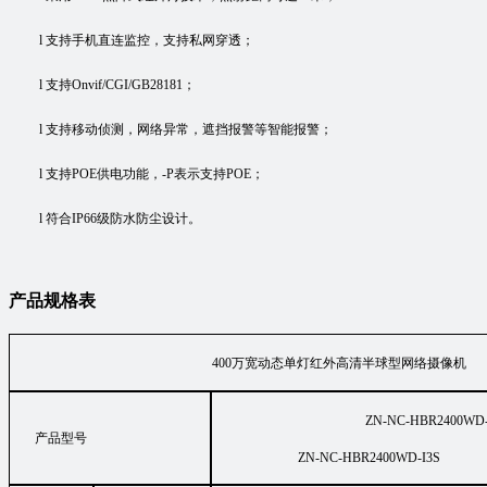
l
支持手机直连监控，支持私网穿透；
l
支持
Onvif/CGI/GB28181；
l
支持移动侦测，网络异常，遮挡报警等智能报警；
l
支持
POE供电功能，-P表示支持POE；
l
符合
IP66级防水防尘设计
。
产品规格表
400万宽动态单灯红外高清半球型网络摄像机
ZN-
NC-HBR2400
WD
产品型号
ZN-NC-HBR2400
WD
-I3S