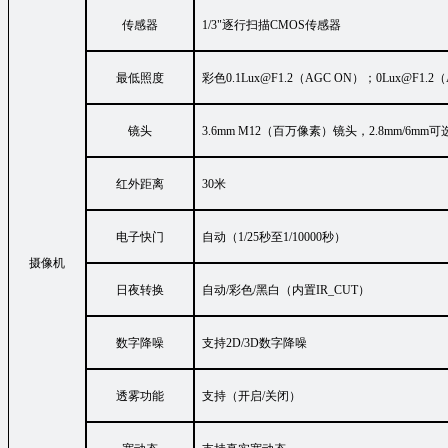
传感器
1/
3
"
逐行扫描
CMOS
传感器
最低照度
彩色0.1Lux@F1.2（AGC ON）；0Lux@F1.2（A
镜头
3.6mm M12（百万像素）镜头，2.8mm
/
6mm可
红外距离
30米
电子快门
自动（1/25秒至1/10000秒）
摄像机
日夜转换
自动/彩色/黑白（内置IR_CUT）
数字降噪
支持2D/3D数字降噪
透雾功能
支持（开启/关闭）