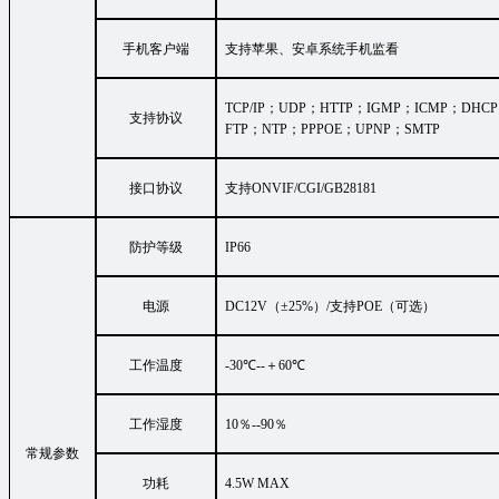
手机客户端
支持苹果、安卓系统手机监看
TCP/IP
；
UDP
；
HTTP
；IGMP；ICMP；
DHCP
支持协议
FTP
；
NTP
；
PPPOE
；
UPNP
；
SMTP
接口协议
支持ONVIF/CGI/GB28181
防护等级
IP66
电源
DC12V（
±
25%）/支持POE（可选）
工作温度
-30℃--＋60℃
工作湿度
10％
--90
％
常规参数
功耗
4.5W MAX