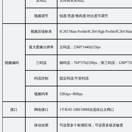
宽动态
支持真实宽动态
视频调节
锐度/亮度/饱和度/对比度可调节
视频压缩标准
H.265
Main Profile
/
H.264
High Profile/H.264 Main
最大图像分辨率
主码流：
2560*1440
@
2
5
fps
视频编码
三码流
辅码流：704*576@20fps；第三码流：1280*72
码流控制
固定码流/可变码流
视频码率
32
Kbps~
8
Mbps
接口
网络接口
1
个
RJ45 10M/100M
自适应以太网口
移动侦测
可设置多个检测区域；可设置多级灵敏度