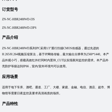
订货型号
ZN-
NC-HBR2400
WD
-I3S
ZN-NC-HBR2400
WD
-I3PS
产品介绍
ZN-NC-HBR2400
WD
系列
IPC采用1/3
"
逐行扫描
CMOS传感器，通过先进的
H.265/H.264视频压缩算法，基于IP网络传输，最大输出分辨率为2560*1440。本产
品外观小巧，搭载高效红外灯同时内置IR_CUT以实现夜间监控的需求。本产品外
壳防护等级达到IP66，室内/室外环境均可以使用。
应用场景
适用于
地下车库、酒吧、通道、工厂、大楼、家庭、金融、电信、酒店、超市、博
物馆等需要日夜监控及要求高清画质的场所。
产品特性