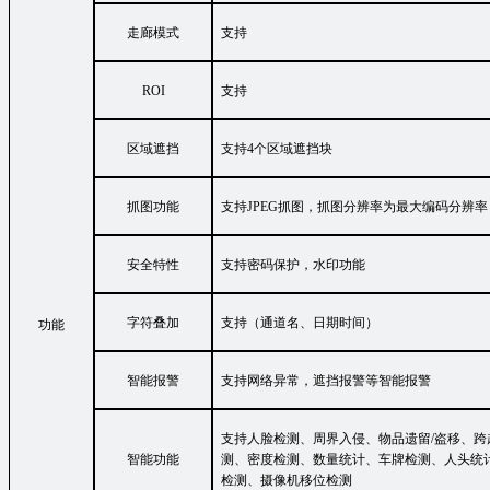
走廊模式
支持
ROI
支持
区域遮挡
支持
4
个区域遮挡块
抓图功能
支持
JPEG
抓图，抓图分辨率为最大编码分辨率
安全特性
支持密码保护，水印功能
字符叠加
支持（通道名、日期时间）
功能
智能报警
支持网络异常，遮挡报警等智能报警
支持人脸检测、周界入侵、物品遗留
/
盗移、跨
智能功能
测、密度检测、数量统计、车牌检测、人头统
检测、摄像机移位检测