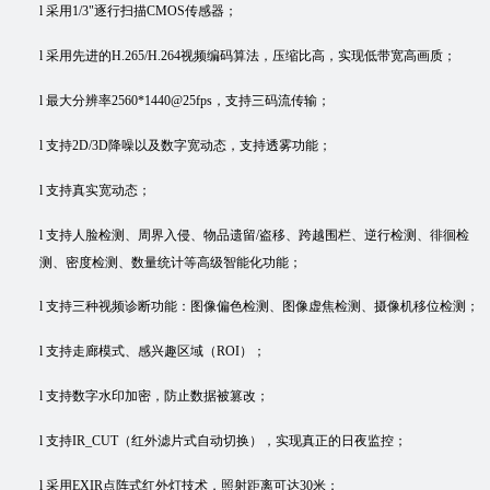
l
采用
1/3
"
逐行扫描
CMOS传感器；
l
采用先进的
H.265/H.264
视频编码算法，压缩比高，实现低带宽高画质；
l
最大分辨率
2560*1440@25fps，支持三码流传输；
l
支持
2D/3D降噪以及数字宽动态，支持透雾功能；
l
支持真实宽动态；
l
支持人脸检测、周界入侵、物品遗留
/盗移、跨越围栏、逆行检测、徘徊检
测、密度检测、数量统计等高级智能化功能；
l
支持三种视频诊断功能：图像偏色检测、图像虚焦检测、摄像机移位检测；
l
支持走廊模式、感兴趣区域（
ROI）；
l
支持数字水印加密，防止数据被篡改；
l
支持
IR_CUT（红外滤片式自动切换），实现真正的日夜监控；
l
采用
EXIR点阵式红外灯技术，照射距离可达30米；