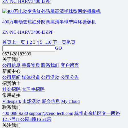
ZN-NC-HARV3400-I3PF
400万电动变焦红外防暴高清半球型网络摄像机
ZN-NC-HARV3400-I3ZPF
首页
上一页
1
2
3
4
5
...10
下一页
尾页
GO
0571-28183999
关于我们
公司信息
荣誉资质
联系我们
客户留言
新闻中心
公司新闻
媒体报道
公司活动
公司公告
招贤纳士
社会招聘
实习生招聘
常用链接
Videopark
市场活动
展会信息
My Cloud
联系我们
400-088-9280
support@zeno-tech.com
杭州市余杭区文一西路
1217号IT公园3幢16-21层
关注我们